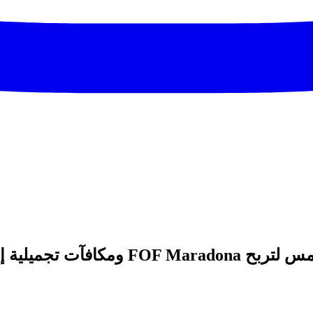
مكافآت ليست للمقايضة.