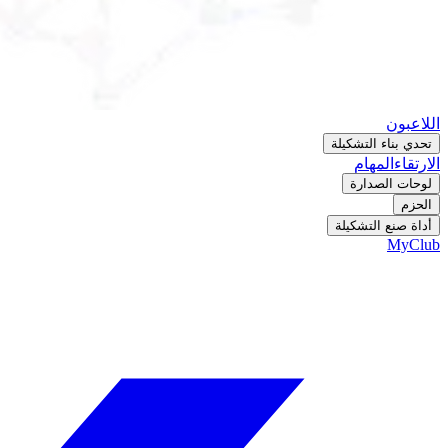
اللاعبون
تحدي بناء التشكيلة
الارتقاء
المهام
لوحات الصدارة
الحزم
أداة صنع التشكيلة
MyClub