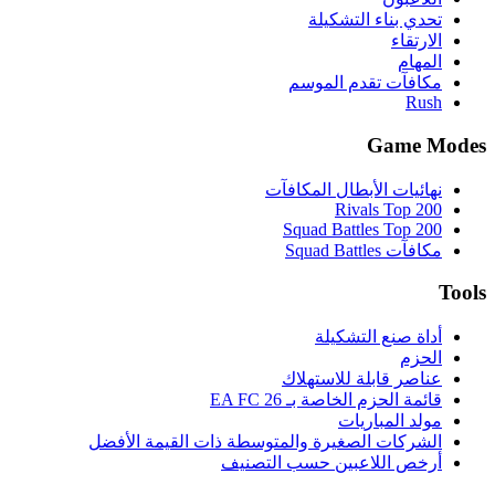
تحدي بناء التشكيلة
الارتقاء
المهام
مكافآت تقدم الموسم
Rush
Game Modes
نهائيات الأبطال المكافآت
Rivals Top 200
Squad Battles Top 200
مكافآت Squad Battles
Tools
أداة صنع التشكيلة
الحزم
عناصر قابلة للاستهلاك
قائمة الحزم الخاصة بـ EA FC 26
مولد المباريات
الشركات الصغيرة والمتوسطة ذات القيمة الأفضل
أرخص اللاعبين حسب التصنيف