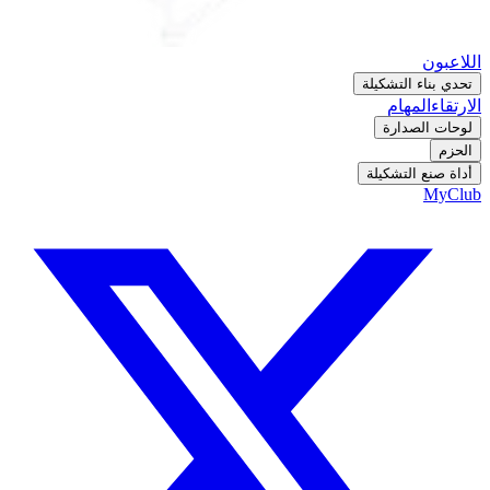
اللاعبون
تحدي بناء التشكيلة
الارتقاء
المهام
لوحات الصدارة
الحزم
أداة صنع التشكيلة
MyClub