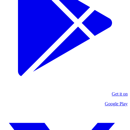
Get it on
Google Play