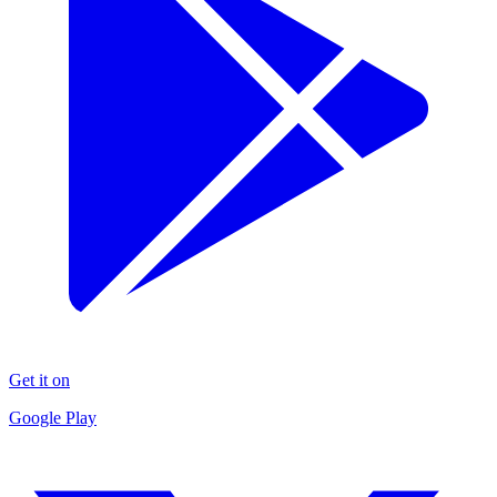
Get it on
Google Play