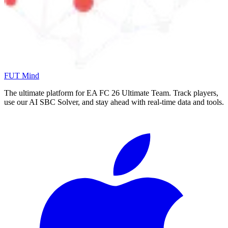
FUT Mind
The ultimate platform for EA FC
26
Ultimate Team. Track players,
use our AI SBC Solver, and stay ahead with real-time data and tools.