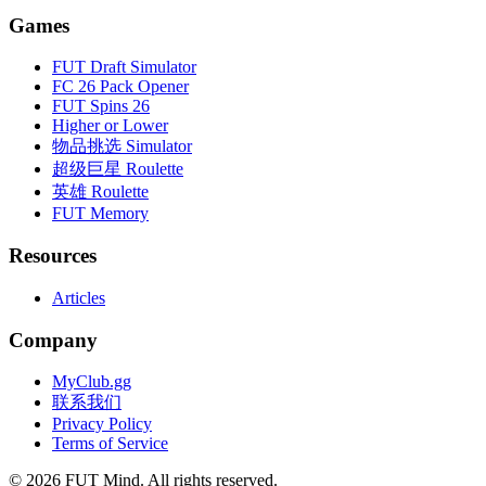
Games
FUT Draft Simulator
FC 26 Pack Opener
FUT Spins 26
Higher or Lower
物品挑选 Simulator
超级巨星 Roulette
英雄 Roulette
FUT Memory
Resources
Articles
Company
MyClub.gg
联系我们
Privacy Policy
Terms of Service
©
2026
FUT Mind. All rights reserved.