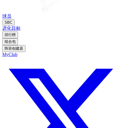
球员
SBC
进化
目标
排行榜
组合包
阵容创建器
MyClub