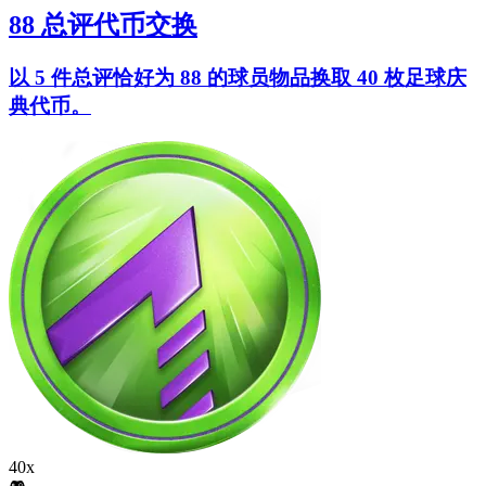
88 总评代币交换
以 5 件总评恰好为 88 的球员物品换取 40 枚足球庆
典代币。
40x