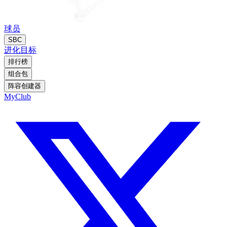
球员
SBC
进化
目标
排行榜
组合包
阵容创建器
MyClub