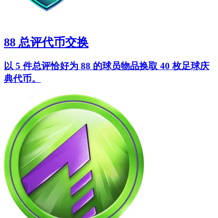
88 总评代币交换
以 5 件总评恰好为 88 的球员物品换取 40 枚足球庆
典代币。