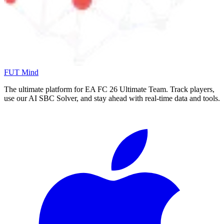
FUT Mind
The ultimate platform for EA FC
26
Ultimate Team. Track players,
use our AI SBC Solver, and stay ahead with real-time data and tools.