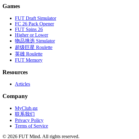
Games
FUT Draft Simulator
FC 26 Pack Opener
FUT Spins 26
Higher or Lower
物品挑选 Simulator
超级巨星 Roulette
英雄 Roulette
FUT Memory
Resources
Articles
Company
MyClub.gg
联系我们
Privacy Policy
Terms of Service
©
2026
FUT Mind. All rights reserved.