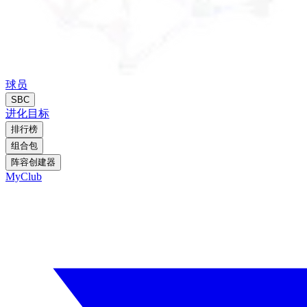
球员
SBC
进化
目标
排行榜
组合包
阵容创建器
MyClub