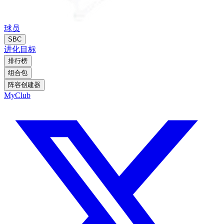
球员
SBC
进化
目标
排行榜
组合包
阵容创建器
MyClub