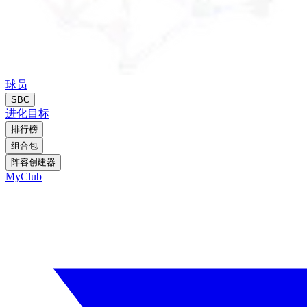
球员
SBC
进化
目标
排行榜
组合包
阵容创建器
MyClub