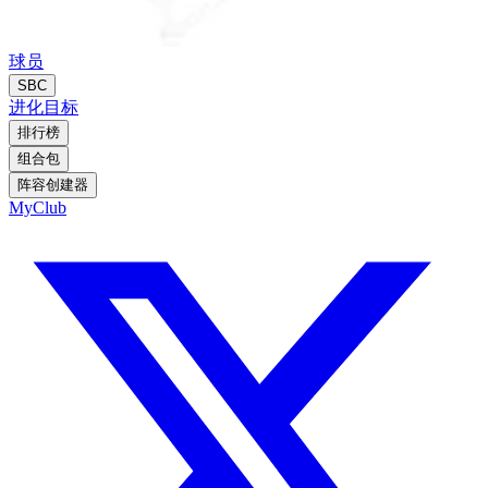
球员
SBC
进化
目标
排行榜
组合包
阵容创建器
MyClub