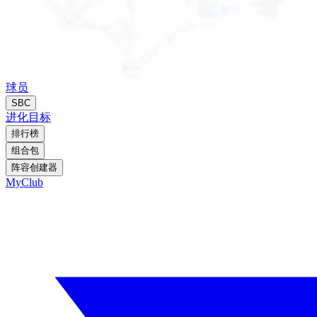
球员
SBC
进化
目标
排行榜
组合包
阵容创建器
MyClub