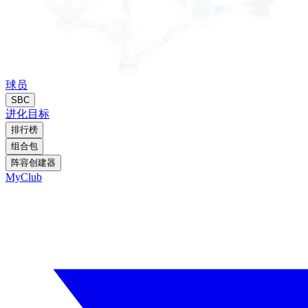
球员
SBC
进化
目标
排行榜
组合包
阵容创建器
MyClub