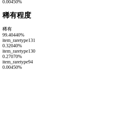
0.00450
%
稀有程度
稀有
99.40440
%
item_raretype131
0.32040
%
item_raretype130
0.27070
%
item_raretype94
0.00450
%