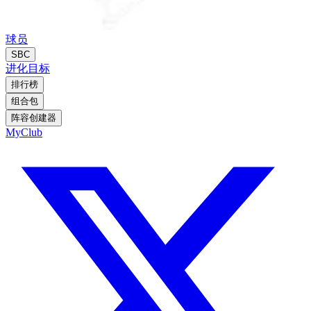
球员
SBC
进化
目标
排行榜
组合包
阵容创建器
MyClub