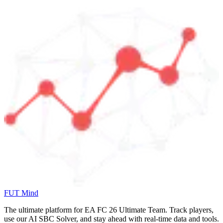
FUT Mind
The ultimate platform for EA FC
26
Ultimate Team. Track players,
use our AI SBC Solver, and stay ahead with real-time data and tools.