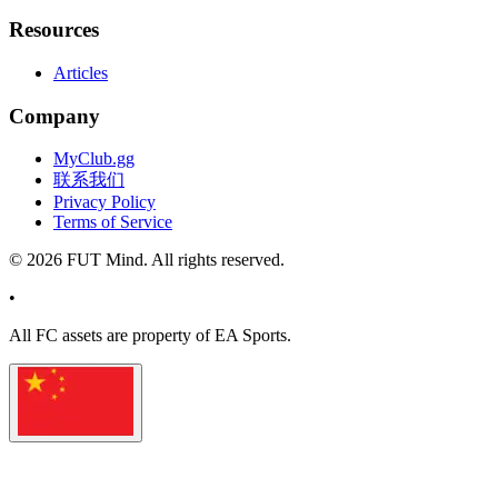
Resources
Articles
Company
MyClub.gg
联系我们
Privacy Policy
Terms of Service
©
2026
FUT Mind. All rights reserved.
•
All
FC
assets are property of EA Sports.