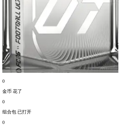
0
金币
花了
0
组合包
已打开
0