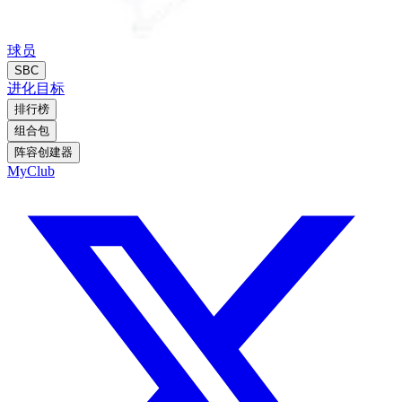
球员
SBC
进化
目标
排行榜
组合包
阵容创建器
MyClub