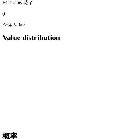
FC Points
花了
0
Avg. Value
Value distribution
概率