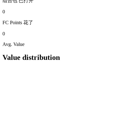
组合包
已打开
0
FC Points
花了
0
Avg. Value
Value distribution