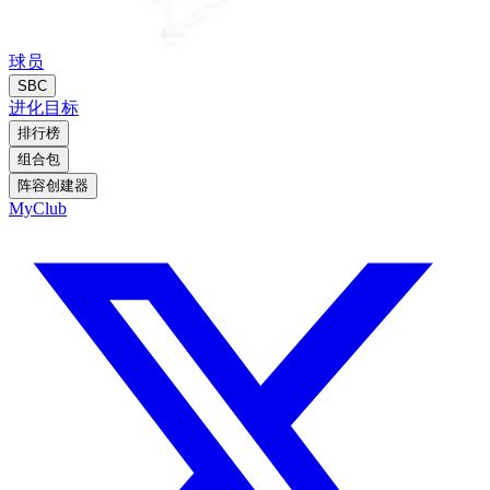
球员
SBC
进化
目标
排行榜
组合包
阵容创建器
MyClub