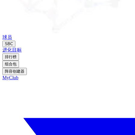
球员
SBC
进化
目标
排行榜
组合包
阵容创建器
MyClub