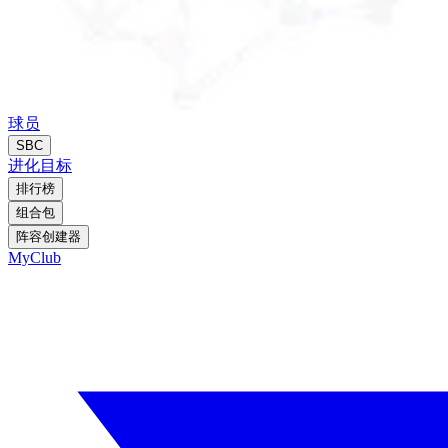
球员
SBC
进化
目标
排行榜
组合包
阵容创建器
MyClub