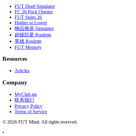
FUT Draft Simulator
FC 26 Pack Opener
FUT Spins 26
Higher or Lower
物品挑选 Simulator
超级巨星 Roulette
英雄 Roulette
FUT Memory
Resources
Articles
Company
MyClub.gg
联系我们
Privacy Policy
Terms of Service
©
2026
FUT Mind. All rights reserved.
•