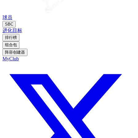
球员
SBC
进化
目标
排行榜
组合包
阵容创建器
MyClub