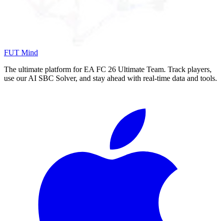
FUT Mind
The ultimate platform for EA FC
26
Ultimate Team. Track players,
use our AI SBC Solver, and stay ahead with real-time data and tools.