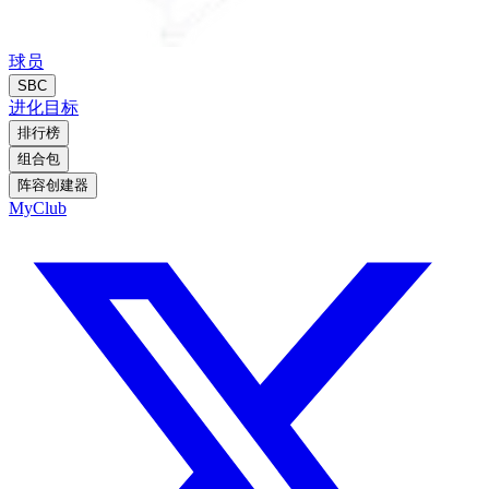
球员
SBC
进化
目标
排行榜
组合包
阵容创建器
MyClub