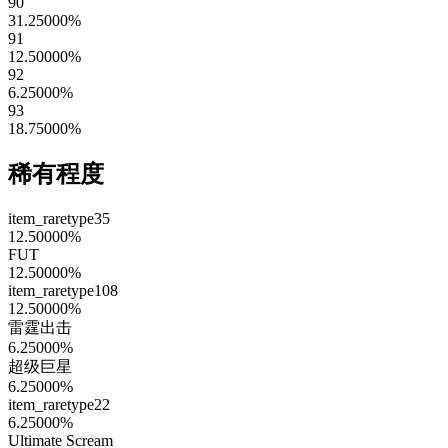
90
31.25000
%
91
12.50000
%
92
6.25000
%
93
18.75000
%
稀有程度
item_raretype35
12.50000
%
FUT
12.50000
%
item_raretype108
12.50000
%
雷霆出击
6.25000
%
超级巨星
6.25000
%
item_raretype22
6.25000
%
Ultimate Scream