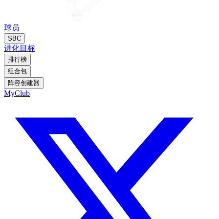
球员
SBC
进化
目标
排行榜
组合包
阵容创建器
MyClub