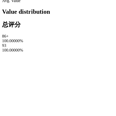
Avg. Value
Value distribution
总评分
86+
100.00000
%
93
100.00000
%