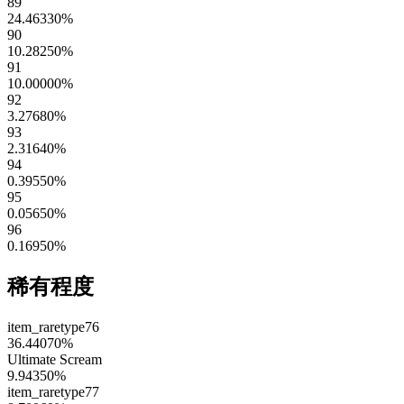
89
24.46330
%
90
10.28250
%
91
10.00000
%
92
3.27680
%
93
2.31640
%
94
0.39550
%
95
0.05650
%
96
0.16950
%
稀有程度
item_raretype76
36.44070
%
Ultimate Scream
9.94350
%
item_raretype77