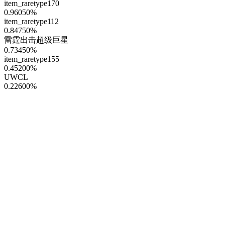
item_raretype170
0.96050
%
item_raretype112
0.84750
%
雷霆出击超级巨星
0.73450
%
item_raretype155
0.45200
%
UWCL
0.22600
%