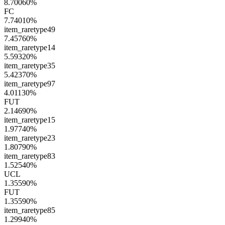
8.70060
%
FC
7.74010
%
item_raretype49
7.45760
%
item_raretype14
5.59320
%
item_raretype35
5.42370
%
item_raretype97
4.01130
%
FUT
2.14690
%
item_raretype15
1.97740
%
item_raretype23
1.80790
%
item_raretype83
1.52540
%
UCL
1.35590
%
FUT
1.35590
%
item_raretype85
1.29940
%