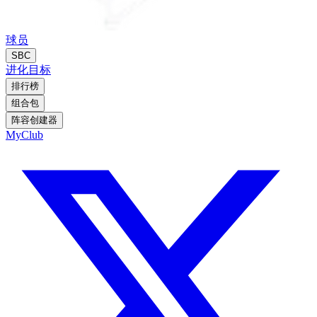
球员
SBC
进化
目标
排行榜
组合包
阵容创建器
MyClub