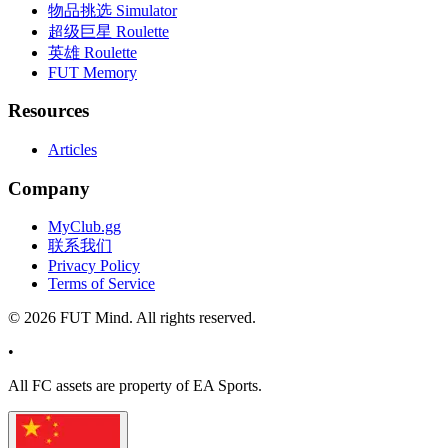
物品挑选 Simulator
超级巨星 Roulette
英雄 Roulette
FUT Memory
Resources
Articles
Company
MyClub.gg
联系我们
Privacy Policy
Terms of Service
©
2026
FUT Mind. All rights reserved.
•
All
FC
assets are property of EA Sports.