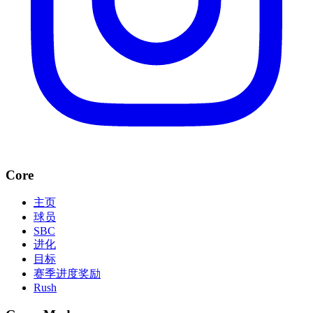
Core
主页
球员
SBC
进化
目标
赛季进度奖励
Rush