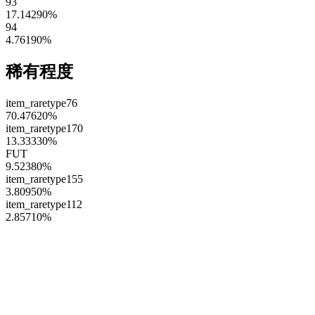
93
17.14290
%
94
4.76190
%
稀有程度
item_raretype76
70.47620
%
item_raretype170
13.33330
%
FUT
9.52380
%
item_raretype155
3.80950
%
item_raretype112
2.85710
%