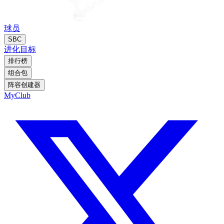
球员
SBC
进化
目标
排行榜
组合包
阵容创建器
MyClub