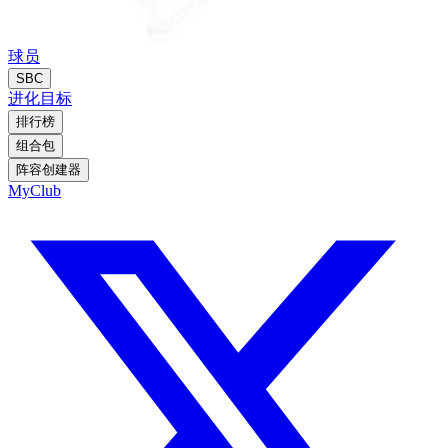
球员
SBC
进化
目标
排行榜
组合包
阵容创建器
MyClub