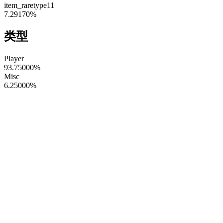
item_raretype11
7.29170
%
类型
Player
93.75000
%
Misc
6.25000
%