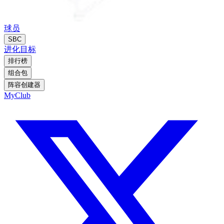
球员
SBC
进化
目标
排行榜
组合包
阵容创建器
MyClub