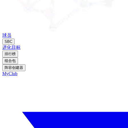
球员
SBC
进化
目标
排行榜
组合包
阵容创建器
MyClub