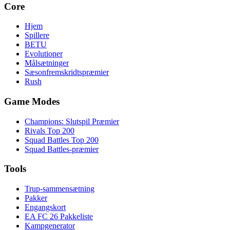
Core
Hjem
Spillere
BETU
Evolutioner
Målsætninger
Sæsonfremskridtspræmier
Rush
Game Modes
Champions: Slutspil Præmier
Rivals Top 200
Squad Battles Top 200
Squad Battles-præmier
Tools
Trup-sammensætning
Pakker
Engangskort
EA FC 26 Pakkeliste
Kampgenerator