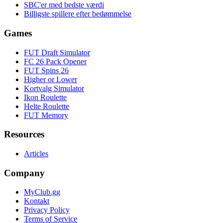
SBC'er med bedste værdi
Billigste spillere efter bedømmelse
Games
FUT Draft Simulator
FC 26 Pack Opener
FUT Spins 26
Higher or Lower
Kortvalg Simulator
Ikon Roulette
Helte Roulette
FUT Memory
Resources
Articles
Company
MyClub.gg
Kontakt
Privacy Policy
Terms of Service