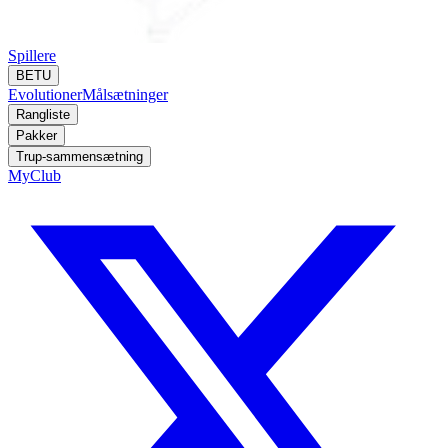
Spillere
BETU
Evolutioner
Målsætninger
Rangliste
Pakker
Trup-sammensætning
MyClub