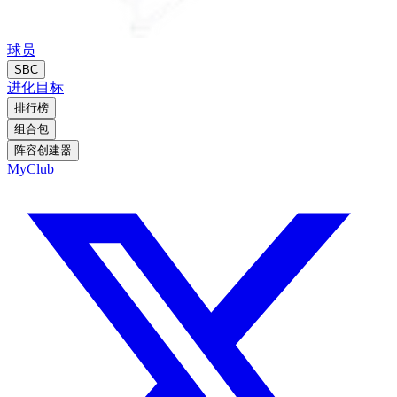
球员
SBC
进化
目标
排行榜
组合包
阵容创建器
MyClub