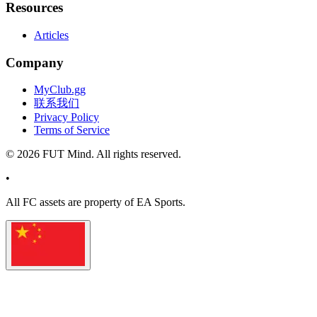
Resources
Articles
Company
MyClub.gg
联系我们
Privacy Policy
Terms of Service
©
2026
FUT Mind. All rights reserved.
•
All
FC
assets are property of EA Sports.