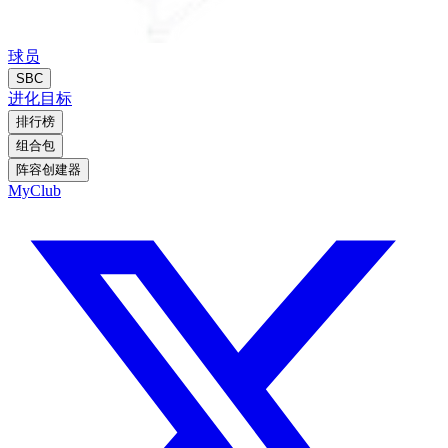
球员
SBC
进化
目标
排行榜
组合包
阵容创建器
MyClub