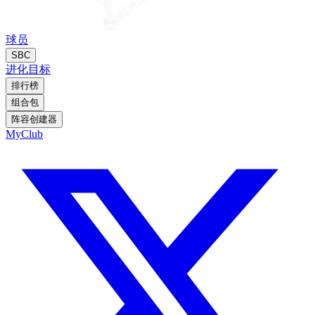
球员
SBC
进化
目标
排行榜
组合包
阵容创建器
MyClub