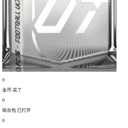
0
金币
花了
0
组合包
已打开
0