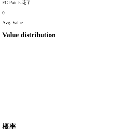
FC Points
花了
0
Avg. Value
Value distribution
概率