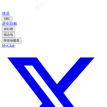
球员
SBC
进化
目标
排行榜
组合包
阵容创建器
MyClub