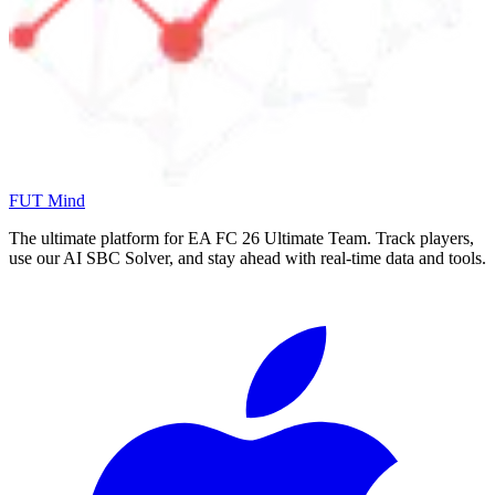
FUT Mind
The ultimate platform for EA FC
26
Ultimate Team. Track players,
use our AI SBC Solver, and stay ahead with real-time data and tools.