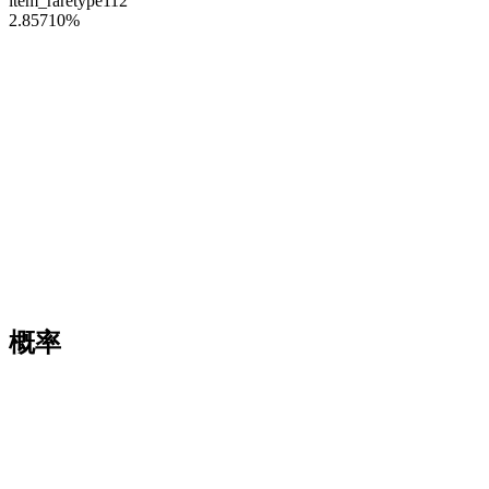
item_raretype112
2.85710
%
概率