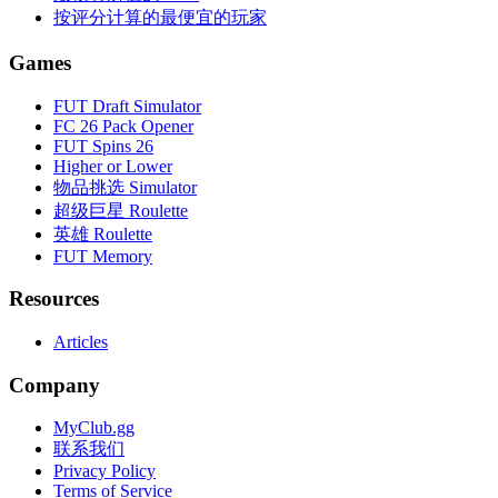
按评分计算的最便宜的玩家
Games
FUT Draft Simulator
FC 26 Pack Opener
FUT Spins 26
Higher or Lower
物品挑选 Simulator
超级巨星 Roulette
英雄 Roulette
FUT Memory
Resources
Articles
Company
MyClub.gg
联系我们
Privacy Policy
Terms of Service