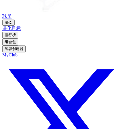
球员
SBC
进化
目标
排行榜
组合包
阵容创建器
MyClub