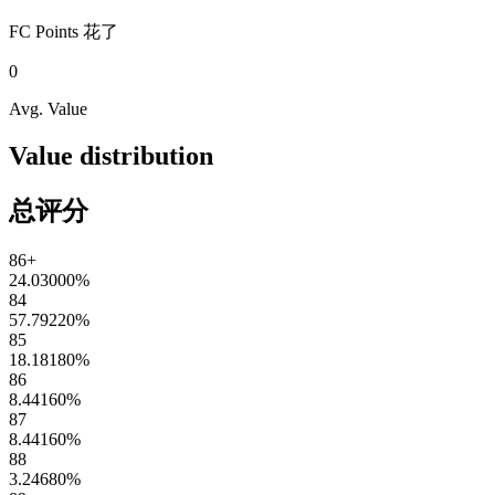
FC Points
花了
0
Avg. Value
Value distribution
总评分
86+
24.03000
%
84
57.79220
%
85
18.18180
%
86
8.44160
%
87
8.44160
%
88
3.24680
%