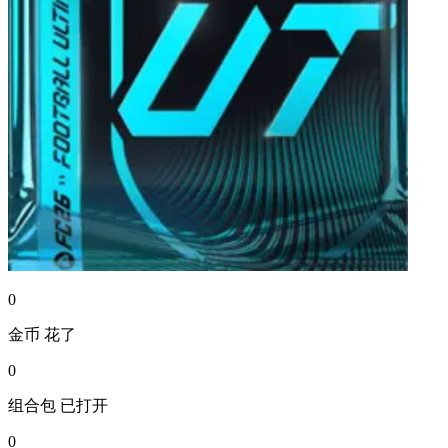
0
金币
花了
0
组合包
已打开
0