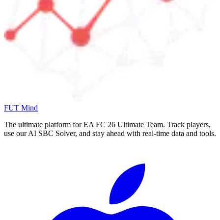
FUT Mind
The ultimate platform for EA FC
26
Ultimate Team. Track players,
use our AI SBC Solver, and stay ahead with real-time data and tools.