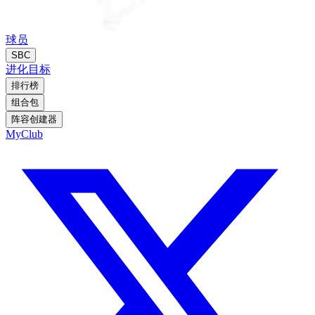
球员
SBC
进化
目标
排行榜
组合包
阵容创建器
MyClub