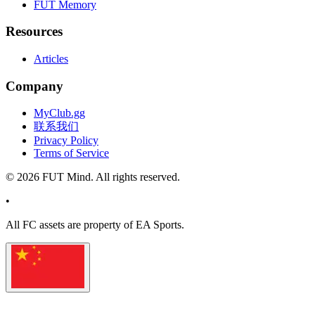
FUT Memory
Resources
Articles
Company
MyClub.gg
联系我们
Privacy Policy
Terms of Service
©
2026
FUT Mind. All rights reserved.
•
All
FC
assets are property of EA Sports.