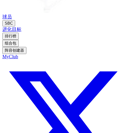
球员
SBC
进化
目标
排行榜
组合包
阵容创建器
MyClub