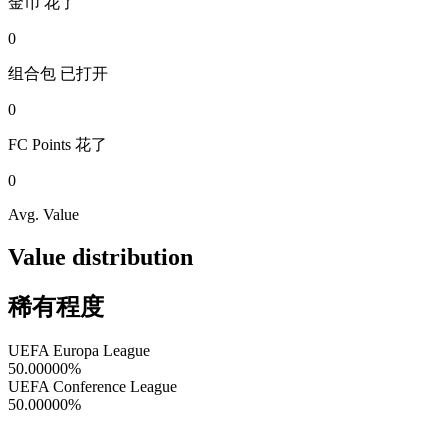
金币
花了
0
组合包
已打开
0
FC Points
花了
0
Avg. Value
Value distribution
稀有程度
UEFA Europa League
50.00000
%
UEFA Conference League
50.00000
%