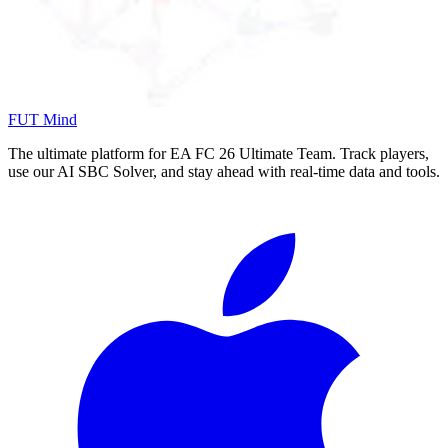
FUT Mind
The ultimate platform for EA FC
26
Ultimate Team. Track players,
use our AI SBC Solver, and stay ahead with real-time data and tools.