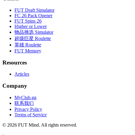
FUT Draft Simulator
FC 26 Pack Opener
FUT Spins 26
Higher or Lower
物品挑选 Simulator
超级巨星 Roulette
英雄 Roulette
FUT Memory
Resources
Articles
Company
MyClub.gg
联系我们
Privacy Policy
Terms of Service
©
2026
FUT Mind. All rights reserved.