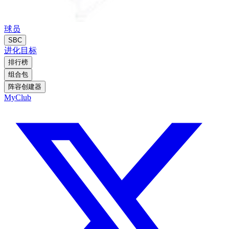
球员
SBC
进化
目标
排行榜
组合包
阵容创建器
MyClub