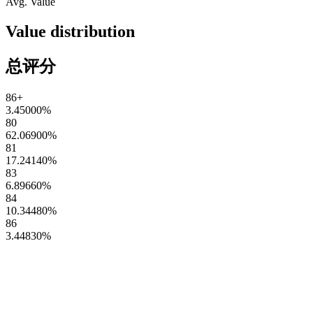
Avg. Value
Value distribution
总评分
86+
3.45000
%
80
62.06900
%
81
17.24140
%
83
6.89660
%
84
10.34480
%
86
3.44830
%