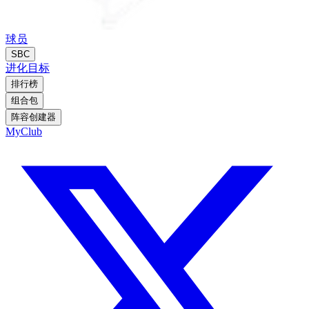
球员
SBC
进化
目标
排行榜
组合包
阵容创建器
MyClub