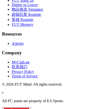
FUT Spins 26
Higher or Lower
物品挑选 Simulator
超级巨星 Roulette
英雄 Roulette
FUT Memory
Resources
Articles
Company
MyClub.gg
联系我们
Privacy Policy
Terms of Service
©
2026
FUT Mind. All rights reserved.
•
All
FC
assets are property of EA Sports.