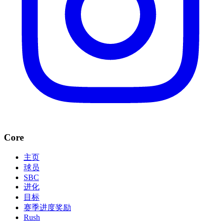
Core
主页
球员
SBC
进化
目标
赛季进度奖励
Rush