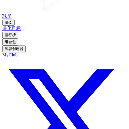
球员
SBC
进化
目标
排行榜
组合包
阵容创建器
MyClub