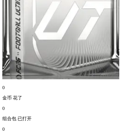
0
金币
花了
0
组合包
已打开
0