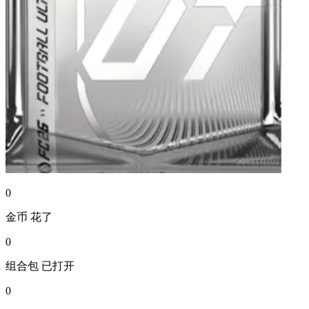
0
金币
花了
0
组合包
已打开
0