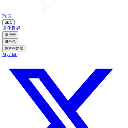
球员
SBC
进化
目标
排行榜
组合包
阵容创建器
MyClub