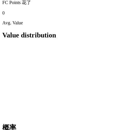
FC Points
花了
0
Avg. Value
Value distribution
概率