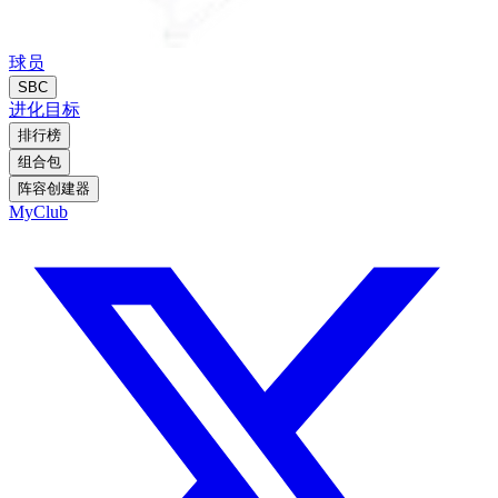
球员
SBC
进化
目标
排行榜
组合包
阵容创建器
MyClub