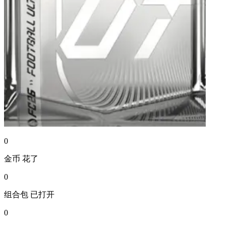
0
金币
花了
0
组合包
已打开
0