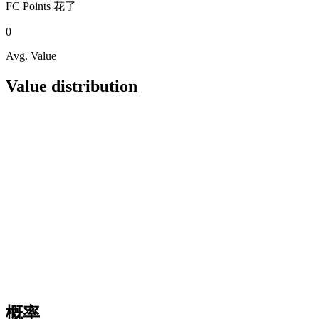
FC Points
花了
0
Avg. Value
Value distribution
概率