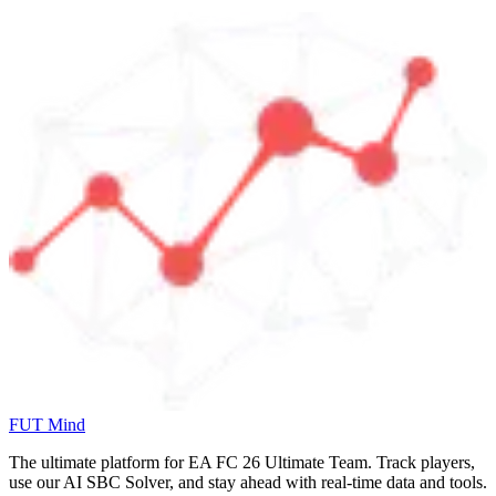
FUT Mind
The ultimate platform for EA FC
26
Ultimate Team. Track players,
use our AI SBC Solver, and stay ahead with real-time data and tools.