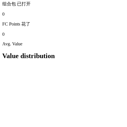
组合包
已打开
0
FC Points
花了
0
Avg. Value
Value distribution