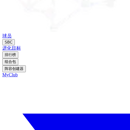
球员
SBC
进化
目标
排行榜
组合包
阵容创建器
MyClub