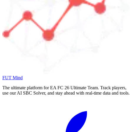
FUT Mind
The ultimate platform for EA FC
26
Ultimate Team. Track players,
use our AI SBC Solver, and stay ahead with real-time data and tools.