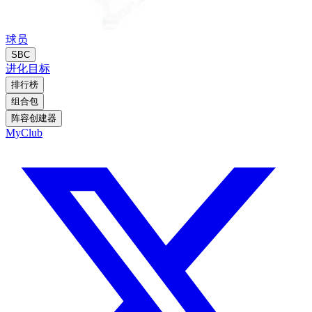
球员
SBC
进化
目标
排行榜
组合包
阵容创建器
MyClub