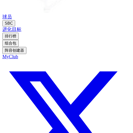
球员
SBC
进化
目标
排行榜
组合包
阵容创建器
MyClub