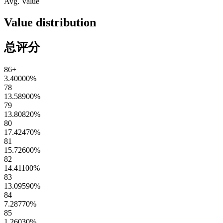
Avg. Value
Value distribution
总评分
86+
3.40000
%
78
13.58900
%
79
13.80820
%
80
17.42470
%
81
15.72600
%
82
14.41100
%
83
13.09590
%
84
7.28770
%
85
1.26030
%