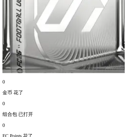
0
金币
花了
0
组合包
已打开
0
FC Points
花了