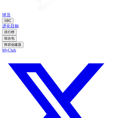
球员
SBC
进化
目标
排行榜
组合包
阵容创建器
MyClub