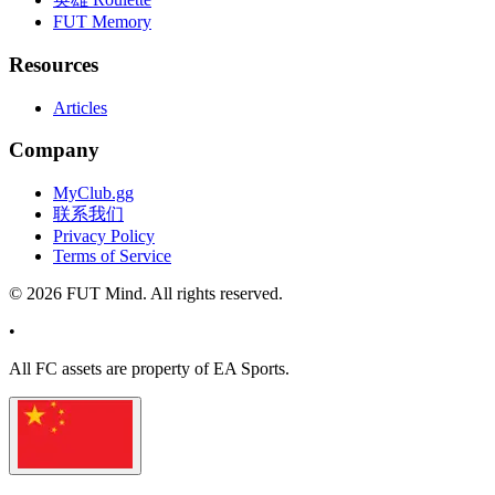
FUT Memory
Resources
Articles
Company
MyClub.gg
联系我们
Privacy Policy
Terms of Service
©
2026
FUT Mind. All rights reserved.
•
All
FC
assets are property of EA Sports.