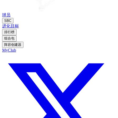
球员
SBC
进化
目标
排行榜
组合包
阵容创建器
MyClub