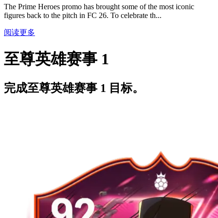
The Prime Heroes promo has brought some of the most iconic
figures back to the pitch in FC 26. To celebrate th...
阅读更多
至尊英雄赛事 1
完成至尊英雄赛事 1 目标。