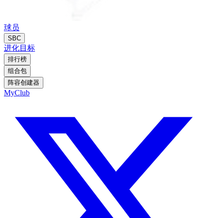
球员
SBC
进化
目标
排行榜
组合包
阵容创建器
MyClub