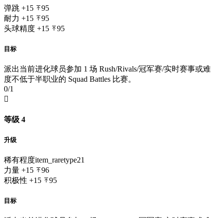
弹跳
+15
95
耐力
+15
95
头球精度
+15
95
目标
派出当前进化球员参加 1 场 Rush/Rivals/冠军赛/实时赛事或难
度不低于半职业的 Squad Battles 比赛。
0/1

等级 4
升级
稀有程度
item_raretype21
力量
+15
96
积极性
+15
95
目标