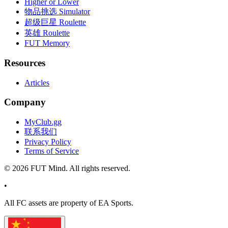
Higher or Lower
物品挑选 Simulator
超级巨星 Roulette
英雄 Roulette
FUT Memory
Resources
Articles
Company
MyClub.gg
联系我们
Privacy Policy
Terms of Service
©
2026
FUT Mind. All rights reserved.
•
All
FC
assets are property of EA Sports.