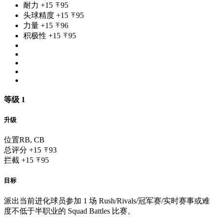
耐力
+15
95
头球精度
+15
95
力量
+15
96
积极性
+15
95
等级 1
升级
位置
RB, CB
总评分
+15
93
拦截
+15
95
目标
派出当前进化球员参加 1 场 Rush/Rivals/冠军赛/实时赛事或难
度不低于半职业的 Squad Battles 比赛。