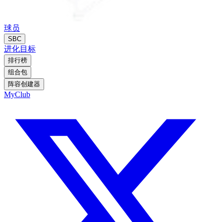
球员
SBC
进化
目标
排行榜
组合包
阵容创建器
MyClub