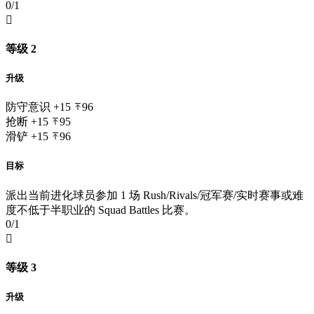
0/1

等级 2
升级
防守意识
+15
96
抢断
+15
95
滑铲
+15
96
目标
派出当前进化球员参加 1 场 Rush/Rivals/冠军赛/实时赛事或难
度不低于半职业的 Squad Battles 比赛。
0/1

等级 3
升级