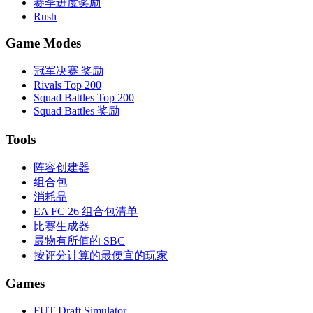
赛季进度奖励
Rush
Game Modes
冠军决赛 奖励
Rivals Top 200
Squad Battles Top 200
Squad Battles 奖励
Tools
阵容创建器
组合包
消耗品
EA FC 26 组合包清单
比赛生成器
最物有所值的 SBC
按评分计算的最便宜的玩家
Games
FUT Draft Simulator