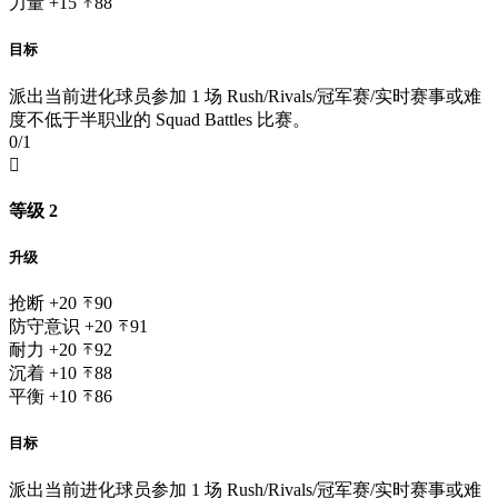
力量
+15
88
目标
派出当前进化球员参加 1 场 Rush/Rivals/冠军赛/实时赛事或难
度不低于半职业的 Squad Battles 比赛。
0/1

等级 2
升级
抢断
+20
90
防守意识
+20
91
耐力
+20
92
沉着
+10
88
平衡
+10
86
目标
派出当前进化球员参加 1 场 Rush/Rivals/冠军赛/实时赛事或难