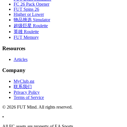
FC 26 Pack Opener
FUT Spins 26
Higher or Lower
物品挑选 Simulator
超级巨星 Roulette
英雄 Roulette
FUT Memory
Resources
Articles
Company
MyClub.gg
联系我们
Privacy Policy
Terms of Service
©
2026
FUT Mind. All rights reserved.
•
All
FC
assets are property of EA Sports.