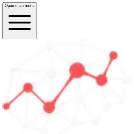
Open main menu