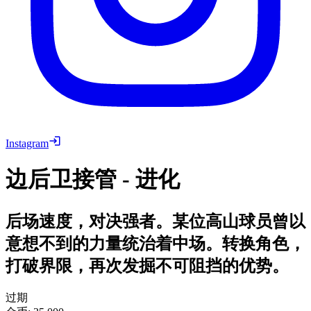
Instagram
边后卫接管 - 进化
后场速度，对决强者。某位高山球员曾以
意想不到的力量统治着中场。转换角色，
打破界限，再次发掘不可阻挡的优势。
过期