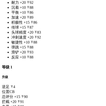
耐力
+20
92
沉着
+10
88
平衡
+10
86
加速
+20
89
积极性
+15
86
传球
+15
87
头球精度
+20
83
冲刺速度
+20
92
敏捷性
+10
88
弹跳
+15
88
滑铲
+20
93
反应
+10
88
等级 1
升级
逆足
4
位置
CB
总评分
+15
90
拦截
+20
91