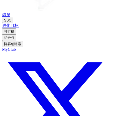
球员
SBC
进化
目标
排行榜
组合包
阵容创建器
MyClub