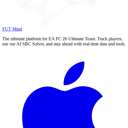
FUT Mind
The ultimate platform for EA FC
26
Ultimate Team. Track players,
use our AI SBC Solver, and stay ahead with real-time data and tools.