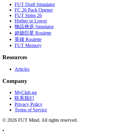
FUT Draft Simulator
FC 26 Pack Opener
FUT Spins 26
Higher or Lower
物品挑选 Simulator
超级巨星 Roulette
英雄 Roulette
FUT Memory
Resources
Articles
Company
MyClub.gg
联系我们
Privacy Policy
Terms of Service
©
2026
FUT Mind. All rights reserved.
•