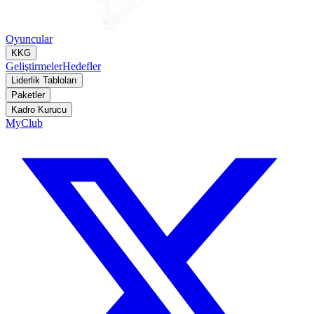
Oyuncular
KKG
Geliştirmeler
Hedefler
Liderlik Tabloları
Paketler
Kadro Kurucu
MyClub