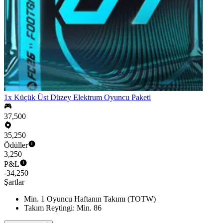
1x Küçük Üst Düzey Elektrum Oyuncu Paketi
37,500
35,250
Ödüller
3,250
P&L
-34,250
Şartlar
Min. 1 Oyuncu Haftanın Takımı (TOTW)
Takım Reytingi: Min. 86