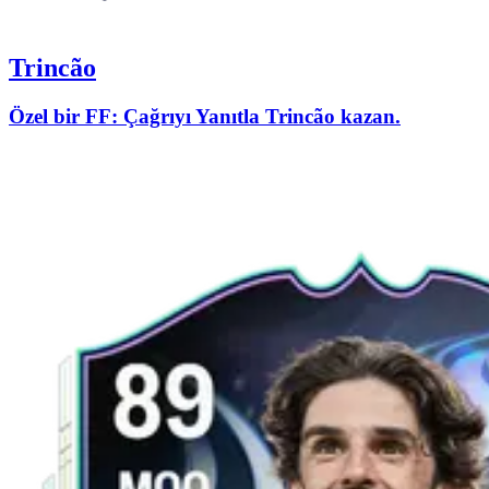
Trincão
Özel bir FF: Çağrıyı Yanıtla Trincão kazan.