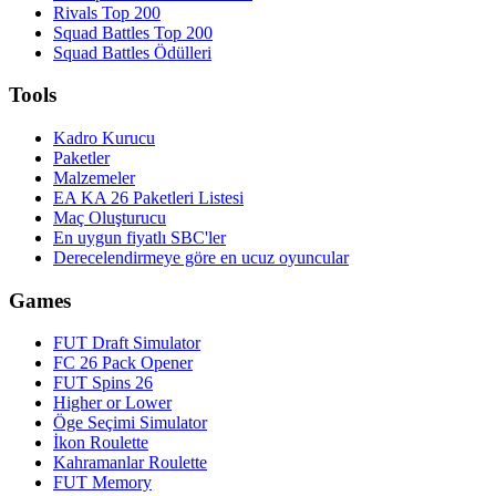
Rivals Top 200
Squad Battles Top 200
Squad Battles Ödülleri
Tools
Kadro Kurucu
Paketler
Malzemeler
EA KA 26 Paketleri Listesi
Maç Oluşturucu
En uygun fiyatlı SBC'ler
Derecelendirmeye göre en ucuz oyuncular
Games
FUT Draft Simulator
FC 26 Pack Opener
FUT Spins 26
Higher or Lower
Öge Seçimi Simulator
İkon Roulette
Kahramanlar Roulette
FUT Memory