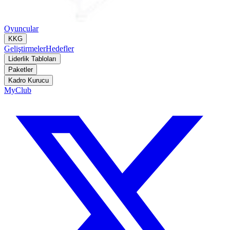
Oyuncular
KKG
Geliştirmeler
Hedefler
Liderlik Tabloları
Paketler
Kadro Kurucu
MyClub