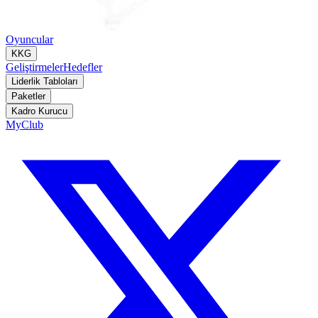
Oyuncular
KKG
Geliştirmeler
Hedefler
Liderlik Tabloları
Paketler
Kadro Kurucu
MyClub